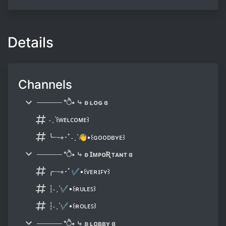
Details
Channels
───── *ੈ• ⤷ ʚ ʟᴏɢ ɞ
˗ˏˋ꒰ᴡᴇʟᴄᴏᴍᴇ꒱
╰┈-⋆･ﾟ˗ˏˋ👋•꒰ɢᴏᴏᴅʙʏᴇ꒱
───── *ੈ• ⤷ ʚ ꞮᴍᴘᴏƦᴛᴀɴᴛ ɞ
╭┈-⋆･ﾟ✔•꒰ᴠᴇʀɪꜰʏ꒱
┆˗ˏˋ✔•꒰ʀᴜʟᴇꜱ꒱
┆˗ˏˋ✔•꒰ʀᴏʟᴇꜱ꒱
───── *ੈ• ⤷ ʚ ʟᴏʙʙʏ ɞ