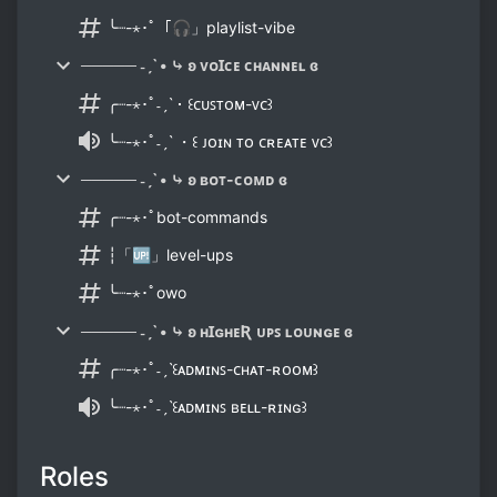
╰┈-⋆･ﾟ「🎧」playlist-vibe
───── ˗ˏˋ • ⤷ ʚ ᴠᴏꞮᴄᴇ ᴄʜᴀɴɴᴇʟ ɞ
╭┈-⋆･ﾟ˗ˏˋ・꒰ᴄᴜꜱᴛᴏᴍ-ᴠᴄ꒱
╰┈-⋆･ﾟ˗ˏˋ ・꒰ ᴊᴏɪɴ ᴛᴏ ᴄʀᴇᴀᴛᴇ ᴠᴄ꒱
───── ˗ˏˋ • ⤷ ʚ ʙᴏᴛ-ᴄᴏᴍᴅ ɞ
╭┈-⋆･ﾟbot-commands
┆「🆙」level-ups
╰┈-⋆･ﾟowo
───── ˗ˏˋ • ⤷ ʚ ʜꞮɢʜᴇƦ ᴜᴘꜱ ʟᴏᴜɴɢᴇ ɞ
╭┈-⋆･ﾟ˗ˏˋ꒰ᴀᴅᴍɪɴꜱ-ᴄʜᴀᴛ-ʀᴏᴏᴍ꒱
╰┈-⋆･ﾟ˗ˏˋ꒰ᴀᴅᴍɪɴꜱ ʙᴇʟʟ-ʀɪɴɢ꒱
Roles