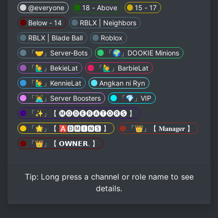
@everyone
18 - Above
15 - 17
Below - 14
RBLX | Neighbors
RBLX | Blade Ball
Roblox
「🤝」Server-Bots
「🌍」DOOKIE Minions
「🙋‍♂️」BekieLat
「🙋‍♂️」BarbieLat
「🙋‍♂️」KennieLat
Angkan ni Ryn
「👨‍💻」Server Boosters
「💎」VIP
「✨️」【 🅜🅞🅓🅔🅡🅐🅣🅞🅡🅢 】
「🌟」【 🅰🅳🅼🅸🅽🆂 】
「👑」【 𝐌𝐚𝐧𝐚𝐠𝐞𝐫 】
「👑」【 𝗢𝗪𝗡𝗘𝗥. 】
Tip:
Long press
a channel or role name to see
details.