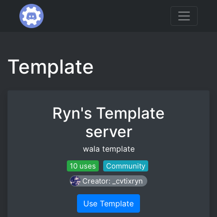
Template
Ryn's Template
server
wala template
10 uses
Community
Creator: _cvtixryn
Use Template