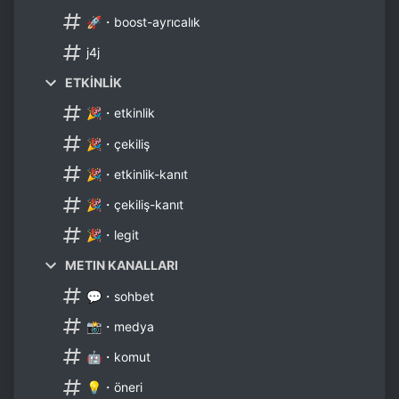
🚀・boost-ayrıcalık
j4j
ETKİNLİK
🎉・etkinlik
🎉・çekiliş
🎉・etkinlik-kanıt
🎉・çekiliş-kanıt
🎉・legit
METIN KANALLARI
💬・sohbet
📸・medya
🤖・komut
💡・öneri