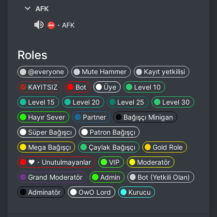
AFK
⛔・AFK
Roles
@everyone
Mute Hammer
Kayıt yetkilisi
KAYITSIZ
Bot
Üye
Level 10
Level 15
Level 20
Level 25
Level 30
Hayır Sever
Partner
Bağışçı Minigan
Süper Bağışcı
Patron Bağışçı
Mega Bağışçı
Çaylak Bağışçı
Gold Role
❤️・Unutulmayanlar
VIP
Moderatör
Grand Moderatör
Admin
Bot (Yetkili Olan)
Adminatör
OwO Lord
Kurucu