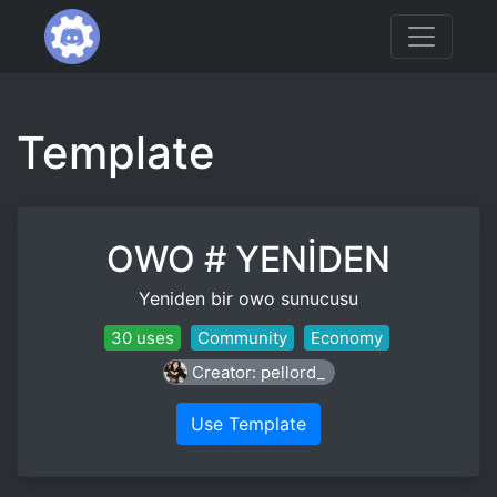
Template
OWO # YENİDEN
Yeniden bir owo sunucusu
30 uses
Community
Economy
Creator: pellord_
Use Template