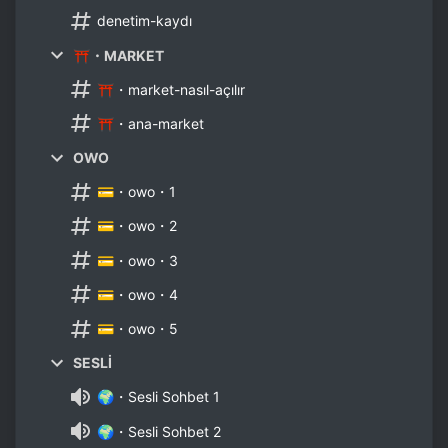
denetim-kaydı
⛩・MARKET
⛩・market-nasıl-açılır
⛩・ana-market
OWO
💳・owo・1
💳・owo・2
💳・owo・3
💳・owo・4
💳・owo・5
SESLİ
🌍・Sesli Sohbet 1
🌍・Sesli Sohbet 2