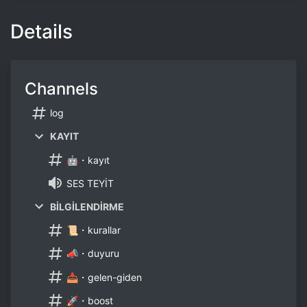
Details
Channels
log
KAYIT
🤖・kayıt
SES TEYİT
BİLGİLENDİRME
📜・kurallar
📣・duyuru
📥・gelen-giden
🚀・boost