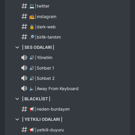
💻┆twitter
📻┆ınstagram
🔒┆dark-web
🔎┆birlik-tanıtım
| SES ODALARI |
🔊┆Yönetim
🔊┆Sohbet 1
🔊┆Sohbet 2
🔈┆Away From Keyboard
| BLACKLİST |
📢┆neden-burdayım
| YETKILI ODALARI |
📢┆yetkili-duyuru