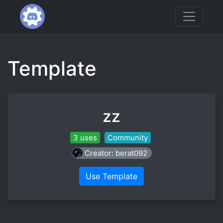
Template
zz
3 uses
Community
Creator: berat092
Use Template