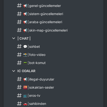
📢┆genel-güncellemeler
📢┆sistem-güncellemeleri
📢┆araba-güncellemeleri
📢┆skin-map-güncellemeleri
| CHAT |
💬┆sohbet
📸┆foto-video
📟┆bot-komut
IC ODALAR
📢┆illegal-duyurular
🌇┆sokaktan-sesler
📺┆eros-tv
🚗┆sahibinden