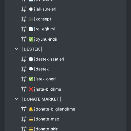
⌚┆jail-süreleri
🎥┆konsept
📄┆rol-eğitimi
✅┆oyunu-indir
| DESTEK |
🕐┆destek-saatleri
💬┆destek
✅┆istek-öneri
❌┆hata-bildirme
| DONATE MARKET |
🔔┆donate-bilgilendirme
💳┆donate-map
💳┆donate-skin