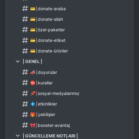
💳┆donate-araba
💳┆donate-silah
💳┆özel-paketler
💳┆donate-etiket
💳┆donate-ürünler
| GENEL |
📣┆duyurular
⛔┆kurallar
📌┆sosyal-medyalarımız
💠┆etkinlikler
🎁┆çekilişler
🎀┆booster-avantaj
| GÜNCELLEME NOTLARI |