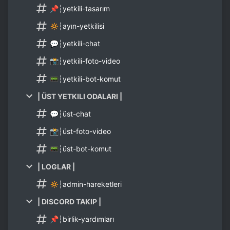
📌┆yetkili-tasarım
🔅┆ayın-yetkilisi
💬┆yetkili-chat
📸┆yetkili-foto-video
📟┆yetkili-bot-komut
| ÜST YETKILI ODALARI |
💬┆üst-chat
📸┆üst-foto-video
📟┆üst-bot-komut
| LOGLAR |
🔅┆admin-hareketleri
| DISCORD TAKIP |
📌┆birlik-yardımları