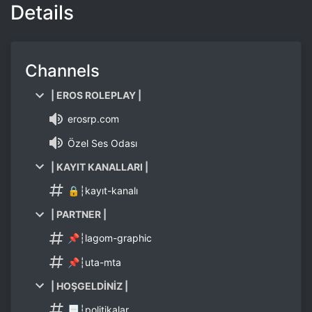
Details
Channels
| EROS ROLEPLAY |
erosrp.com
Özel Ses Odası
| KAYIT KANALLARI |
🔒┆kayıt-kanalı
| PARTNER |
📌┆lagom-graphic
📌┆uta-mta
| HOŞGELDİNİZ |
📃┆politikalar