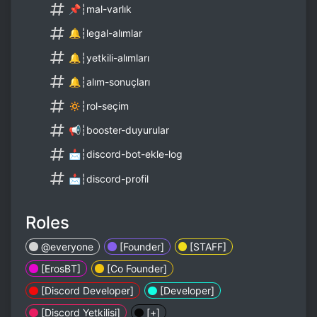
📌┆mal-varlık
🔔┆legal-alımlar
🔔┆yetkili-alımları
🔔┆alım-sonuçları
🔅┆rol-seçim
📢┆booster-duyurular
📩┆discord-bot-ekle-log
📩┆discord-profil
Roles
@everyone
[Founder]
[STAFF]
[ErosBT]
[Co Founder]
[Discord Developer]
[Developer]
[Discord Yetkilisi]
[+]