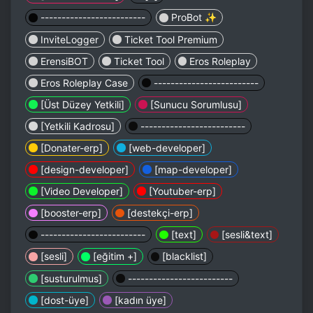
-------------------------
ProBot ✨
InviteLogger
Ticket Tool Premium
ErensiBOT
Ticket Tool
Eros Roleplay
Eros Roleplay Case
-------------------------
[Üst Düzey Yetkili]
[Sunucu Sorumlusu]
[Yetkili Kadrosu]
-------------------------
[Donater-erp]
[web-developer]
[design-developer]
[map-developer]
[Video Developer]
[Youtuber-erp]
[booster-erp]
[destekçi-erp]
-------------------------
[text]
[sesli&text]
[sesli]
[eğitim +]
[blacklist]
[susturulmus]
-------------------------
[dost-üye]
[kadın üye]