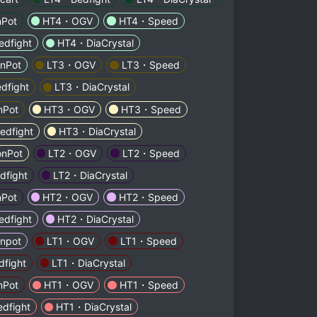
nPot
HT4・OGV
HT4・Speed
dfight
HT4・DiaCrystal
nPot
LT3・OGV
LT3・Speed
dfight
LT3・DiaCrystal
nPot
HT3・OGV
HT3・Speed
dfight
HT3・DiaCrystal
nPot
LT2・OGV
LT2・Speed
fight
LT2・DiaCrystal
nPot
HT2・OGV
HT2・Speed
dfight
HT2・DiaCrystal
npot
LT1・OGV
LT1・Speed
fight
LT1・DiaCrystal
nPot
HT1・OGV
HT1・Speed
dfight
HT1・DiaCrystal