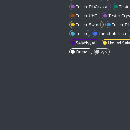
Tester DiaCrystal
Teste
Tester UHC
Tester Crys
Tester Sword
Tester Di
Tester
Təcrübəli Tester
Səlahiyyətli
Ümumi Səlah
Qurucu
</>