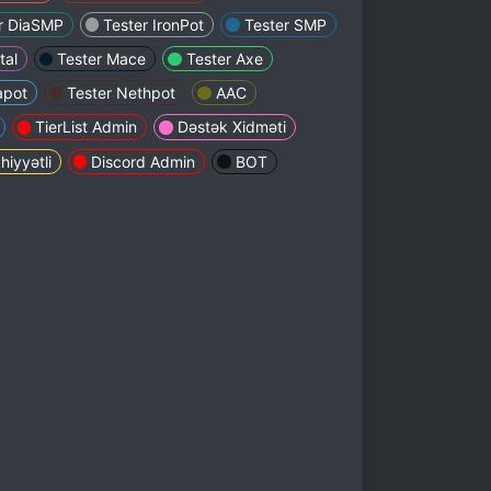
r DiaSMP
Tester IronPot
Tester SMP
tal
Tester Mace
Tester Axe
apot
Tester Nethpot
AAC
TierList Admin
Dəstək Xidməti
iyyətli
Discord Admin
BOT