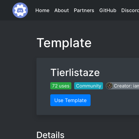
Home
About
Partners
GitHub
Discor
Template
Tierlistaze
72 uses
Community
Creator: i
Use Template
Details