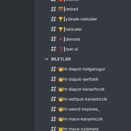
🎊┃retired
🏆┃yüksək-nəticələr
🏆┃nəticələr
🔻┃demote
❓┃test-ol
BILETLƏR
👑ht-diapot-holiganugur
👑ht-diapot-sertfatih
👑ht-diapot-kenanhcclk
👑ht-nethpot-kenanhcclk
👑ht-sword-keylows_
👑ht-mace-kenanhcclk
👑ht-mace-xylomere