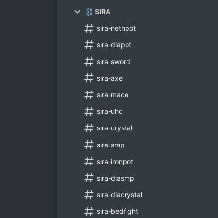
⛓ SIRA
sıra-nethpot
sıra-diapot
sıra-sword
sıra-axe
sıra-mace
sıra-uhc
sıra-crystal
sıra-smp
sıra-ironpot
sıra-diasmp
sıra-diacrystal
sıra-bedfight