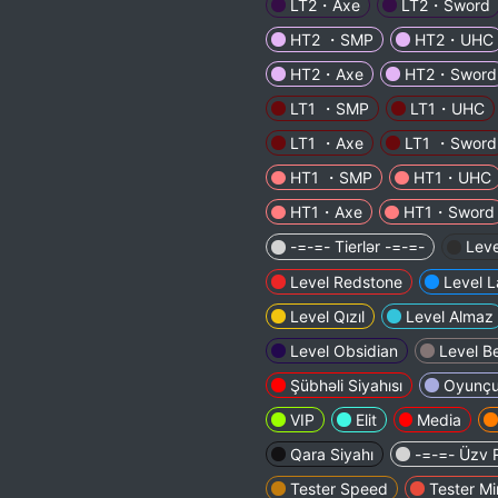
LT2・Axe
LT2・Sword
HT2 ・SMP
HT2・UHC
HT2・Axe
HT2・Sword
LT1 ・SMP
LT1・UHC
LT1 ・Axe
LT1 ・Sword
HT1 ・SMP
HT1・UHC
HT1・Axe
HT1・Sword
-=-=- Tierlər -=-=-
Leve
Level Redstone
Level L
Level Qızıl
Level Almaz
Level Obsidian
Level B
Şübhəli Siyahısı
Oyunç
VIP
Elit
Media
Qara Siyahı
-=-=- Üzv R
Tester Speed
Tester Mi