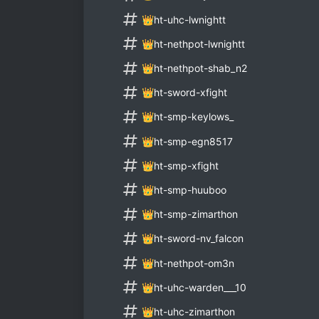
👑ht-uhc-lwnightt
👑ht-nethpot-lwnightt
👑ht-nethpot-shab_n2
👑ht-sword-xfight
👑ht-smp-keylows_
👑ht-smp-egn8517
👑ht-smp-xfight
👑ht-smp-huuboo
👑ht-smp-zimarthon
👑ht-sword-nv_falcon
👑ht-nethpot-om3n
👑ht-uhc-warden___10
👑ht-uhc-zimarthon