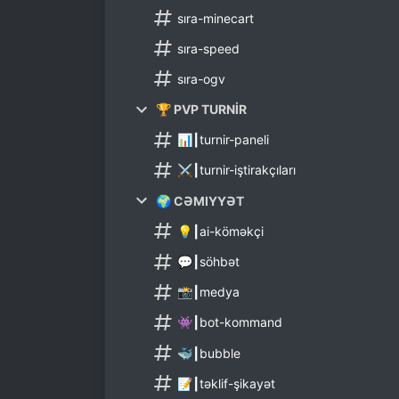
sıra-minecart
sıra-speed
sıra-ogv
🏆 PVP TURNİR
📊┃turnir-paneli
⚔️┃turnir-iştirakçıları
🌍 CƏMIYYƏT
💡┃ai-köməkçi
💬┃söhbət
📸┃medya
👾┃bot-kommand
🐳┃bubble
📝┃təklif-şikayət