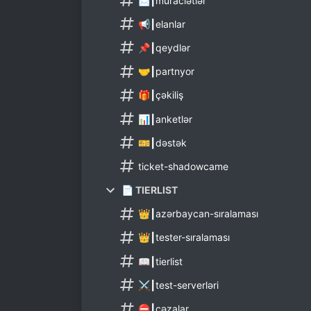
📩┃müraciətlər
📢┃elanlar
📌┃qeydlər
🤝┃partnyor
🎁┃çəkiliş
📊┃anketlər
🎫┃dəstək
ticket-shadowcame
📄 TIERLIST
👑┃azərbaycan-sıralaması
👑┃tester-sıralaması
📖┃tierlist
⚔️┃test-serverləri
⛔┃cəzalar