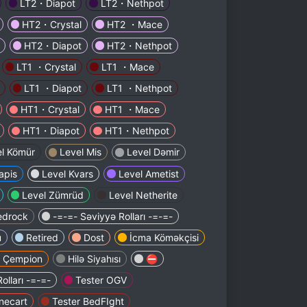
LT2・Diapot
LT2・Nethpot
HT2・Crystal
HT2 ・Mace
HT2・Diapot
HT2・Nethpot
LT1 ・Crystal
LT1 ・Mace
LT1 ・Diapot
LT1 ・Nethpot
HT1・Crystal
HT1 ・Mace
HT1・Diapot
HT1・Nethpot
l Kömür
Level Mis
Level Dəmir
apis
Level Kvars
Level Ametist
Level Zümrüd
Level Netherite
edrock
-=-=- Səviyyə Rolları -=-=-
u
Retired
Dost
İcma Köməkçisi
Çempion
Hilə Siyahısı
⛔
olları -=-=-
Tester OGV
necart
Tester BedFIght