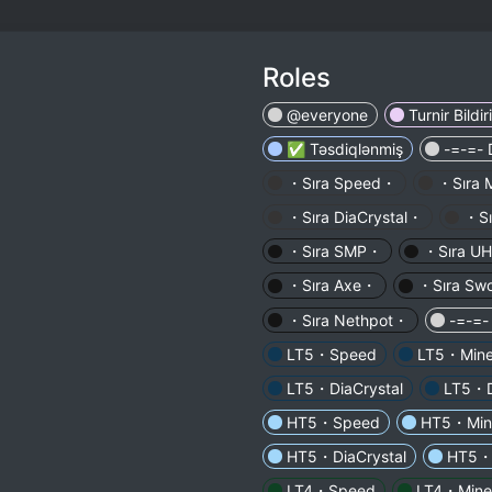
Roles
@everyone
Turnir Bildiri
✅ Təsdiqlənmiş
-=-=- 
・Sıra Speed・
・Sıra 
・Sıra DiaCrystal・
・Sı
・Sıra SMP・
・Sıra U
・Sıra Axe・
・Sıra Sw
・Sıra Nethpot・
-=-=- 
LT5・Speed
LT5・Mine
LT5・DiaCrystal
LT5・
HT5・Speed
HT5・Min
HT5・DiaCrystal
HT5・
LT4・Speed
LT4・Mine