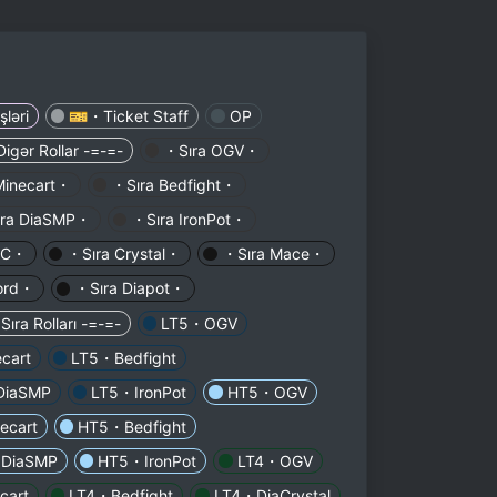
şləri
🎫・Ticket Staff
OP
Digər Rollar -=-=-
・Sıra OGV・
Minecart・
・Sıra Bedfight・
ra DiaSMP・
・Sıra IronPot・
HC・
・Sıra Crystal・
・Sıra Mace・
ord・
・Sıra Diapot・
Sıra Rolları -=-=-
LT5・OGV
cart
LT5・Bedfight
DiaSMP
LT5・IronPot
HT5・OGV
ecart
HT5・Bedfight
DiaSMP
HT5・IronPot
LT4・OGV
cart
LT4・Bedfight
LT4・DiaCrystal