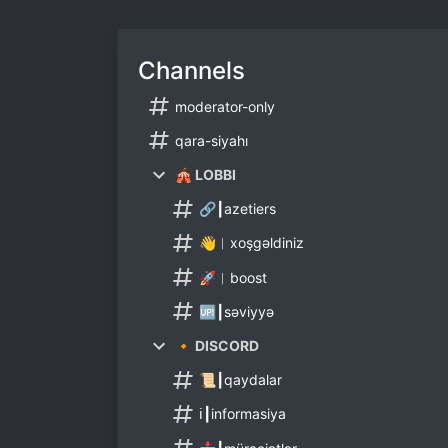
Channels
moderator-only
qara-siyahı
🎪 LOBBI
🔗┃azetiers
👋︱xoşgəldiniz
🚀︱boost
🆙┃səviyyə
🔸 DISCORD
📜┃qaydalar
ℹ️┃informasiya