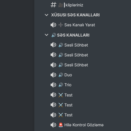
🎥┃klipləriniz
XÜSUSI SƏS KANALLARI
➕ Səs Kanalı Yarat
🔊 SƏS KANALLARI
🔊 Səsli Söhbət
🔊 Səsli Söhbət
🔊 Səsli Söhbət
🔊 Duo
🔊 Trio
⚔️ Test
⚔️ Test
⚔️ Test
🚨 Hilə Kontrol Gözləmə