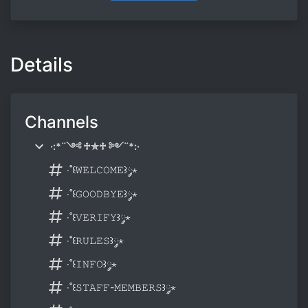
Details
Channels
·:*¨༺ ♱✮♱ ༻¨*:·
‧˚꒰𝚆𝙴𝙻𝙲𝙾𝙼𝙴꒱༘⋆
‧˚꒰𝙶𝙾𝙾𝙳𝙱𝚈𝙴꒱༘⋆
‧˚꒰𝚅𝙴𝚁𝙸𝙵𝚈꒱༘⋆
‧˚꒰𝚁𝚄𝙻𝙴𝚂꒱༘⋆
‧˚꒰𝙸𝙽𝙵𝙾꒱༘⋆
‧˚꒰𝚂𝚃𝙰𝙵𝙵-𝙼𝙴𝙼𝙱𝙴𝚁𝚂꒱༘⋆