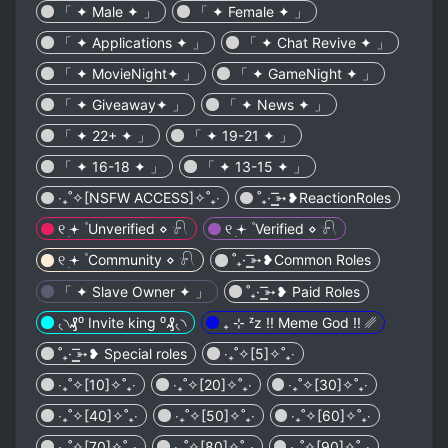
「 ✦ Male ✦ 」
「 ✦ Female ✦ 」
「 ✦ Applications ✦ 」
「 ✦ Chat Revive ✦ 」
「 ✦ MovieNight✦ 」
「 ✦ GameNight ✦ 」
「 ✦ Giveaway✦ 」
「 ✦ News ✦ 」
「 ✦ 22+ ✦ 」
「 ✦ 19-21 ✦ 」
「 ✦ 16-18 ✦ 」
「 ✦ 13-15 ✦ 」
‎‧₊˚✧[NSFW ACCESS]✧˚₊‧
˚₊· ͟͟͞➳❥ReactionRoles
୧ ׅ𖥔 ۫ Unverified ⋄ 𓍯
୧ ׅ𖥔 ۫ Verified ⋄ 𓍯
୧ ׅ𖥔 ۫ Community ⋄ 𓍯
˚₊· ͟͟͞➳❥Common Roles
「 ✦ Slave Owner ✦ 」
˚₊· ͟͟͞➳❥ Paid Roles
৻৲₰⁰ Invite king ⁰₰৻৲
₊ ⊹ ᶻz !! Meme God !! ␥
˚₊· ͟͟͞➳❥ Special roles
‎‧₊˚✧[5]✧˚₊‧
‎‧₊˚✧[10]✧˚₊‧
‎‧₊˚✧[20]✧˚₊‧
‎‧₊˚✧[30]✧˚₊‧
‎‧₊˚✧[40]✧˚₊‧
‎‧₊˚✧[50]✧˚₊‧
‎‧₊˚✧[60]✧˚₊‧
‎‧₊˚✧[70]✧˚₊‧
‎‧₊˚✧[80]✧˚₊‧
‎‧₊˚✧[90]✧˚₊‧