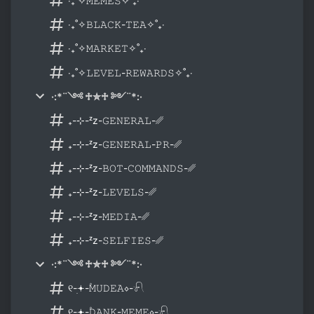
‧₊˚✧𝙼𝙴𝙼𝙴𝚂✧˚₊‧
‧₊˚✧𝙱𝙻𝙰𝙲𝙺-𝚃𝙴𝙰✧˚₊‧
‧₊˚✧𝙼𝙰𝚁𝙺𝙴𝚃✧˚₊‧
‧₊˚✧𝙻𝙴𝚅𝙴𝙻-𝚁𝙴𝚆𝙰𝚁𝙳𝚂✧˚₊‧
·:*¨༺ ♱✮♱ ༻¨*:·
₊-⊹-ᶻz-𝙶𝙴𝙽𝙴𝚁𝙰𝙻-␥
₊-⊹-ᶻz-𝙶𝙴𝙽𝙴𝚁𝙰𝙻-𝙿𝚁-␥
₊-⊹-ᶻz-𝙱𝙾𝚃-𝙲𝙾𝙼𝙼𝙰𝙽𝙳𝚂-␥
₊-⊹-ᶻz-𝙻𝙴𝚅𝙴𝙻𝚂-␥
₊-⊹-ᶻz-𝙼𝙴𝙳𝙸𝙰-␥
₊-⊹-ᶻz-𝚂𝙴𝙻𝙵𝙸𝙴𝚂-␥
·:*¨༺ ♱✮♱ ༻¨*:·
୧-ׅ𖥔-۫𝙼𝚄𝙳𝙴𝙰⋄-𓍯
୧-ׅ𖥔-۫𝙳𝙰𝙽𝙺-𝙼𝙴𝙼𝙴⋄-𓍯