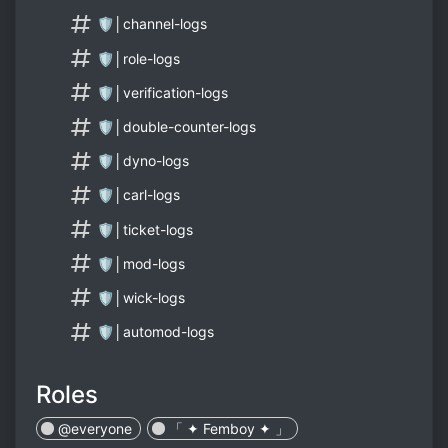
🛡│channel-logs
🛡│role-logs
🛡│verification-logs
🛡│double-counter-logs
🛡│dyno-logs
🛡│carl-logs
🛡│ticket-logs
🛡│mod-logs
🛡│wick-logs
🛡│automod-logs
Roles
@everyone
「 ✦ Femboy ✦ 」