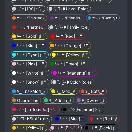
‎‧₊˚✧[100]✧˚₊‧
˚₊· ͟͟͞➳❥Level-Roles
≡;- ꒰ °Trusted꒱
≡;- ꒰ °Friends꒱
≡;- ꒰ °Family꒱
≡;- ꒰ °Partner꒱
˚₊· ͟͟͞➳❥Family role
↳ ❝ [Gold] ¡! ❞
↳ ❝ [Red] ¡! ❞
↳ ❝ [Blue] ¡! ❞
↳ ❝ [Orange] ¡! ❞
↳ ❝ [Cyan] ¡! ❞
↳ ❝ [Yellow] ¡! ❞
↳ ❝ [Pink] ¡! ❞
↳ ❝ [Green] ¡! ❞
↳ ❝ [White] ¡! ❞
↳ ❝ [Magenta] ¡! ❞
↳ ❝ [Snow] ¡! ❞
˚₊· ͟͟͞➳❥Color-Roles
୨⎯ Trial-Mod⎯୧
୨⎯ Mod⎯୧
୨⎯ Bots⎯୧
Quarantine
୨⎯ Admin⎯୧
୨⎯Owner ⎯୧
‎‧₊˚✧[co-founder]✧˚₊‧
‎‧₊˚✧[Founder]✧˚₊‧
˚₊· ͟͟͞➳❥Staff roles
↳ ❝ [Blue] ¡!
↳ ❝ [Red] ¡!
↳ ❝ [Yellow] ¡!
↳ ❝ [Pink] ¡!
↳ ❝ [Black] ¡!