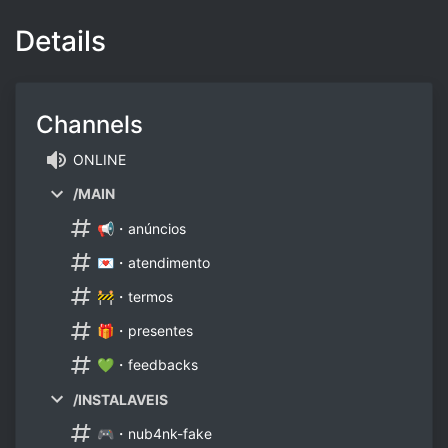
Details
Channels
ONLINE
/MAIN
📢・anúncios
💌・atendimento
🚧・termos
🎁・presentes
💚・feedbacks
/INSTALAVEIS
🎮・nub4nk-fake