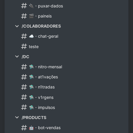
🔌・puxar-dados
🎬・paineis
/COLABORADORES
☁・chat-geral
teste
/DC
🛸・nitro-mensal
🛸・at1vações
🛸・n1tradas
🛸・v1rgens
🛸・impulsos
/PRODUCTS
🤖・bot-vendas