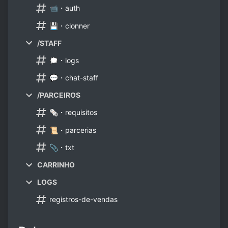
📹・auth
💾・clonner
/STAFF
🗯・logs
💬・chat-staff
/PARCEIROS
🗞・requisitos
📜・parcerias
📎・txt
CARRINHO
LOGS
registros-de-vendas