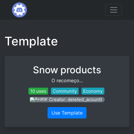
Template
Snow products
O recomeço...
10 uses
Community
Economy
Creator: deleted_acountt
Use Template