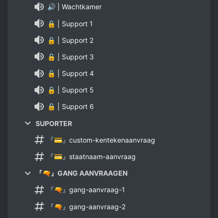
🔊 | Wachtkamer
🔒 | Support 1
🔒 | Support 2
🔒 | Support 3
🔒 | Support 4
🔒 | Support 5
🔒 | Support 6
SUPORTER
『💳』custom-kentekenaanvraag
『💳』staatnaam-aanvraag
『🔫』GANG AANVRAAGEN
『🔫』gang-aanvraag-1
『🔫』gang-aanvraag-2