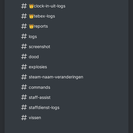
👑clock-in-uit-logs
👑tebex-logs
👑reports
logs
screenshot
dood
explosies
steam-naam-veranderingen
commands
staff-assist
staffdienst-logs
vissen