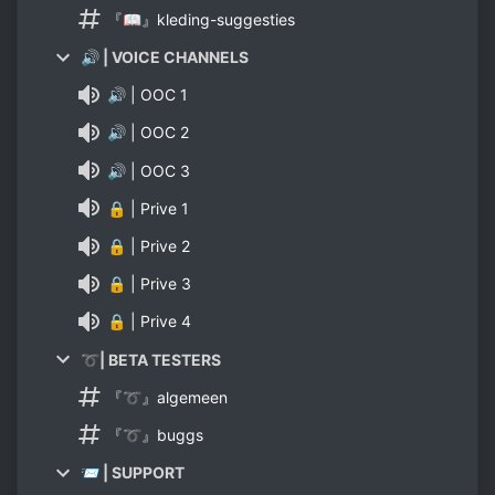
『📖』kleding-suggesties
🔊 | VOICE CHANNELS
🔊 | OOC 1
🔊 | OOC 2
🔊 | OOC 3
🔒 | Prive 1
🔒 | Prive 2
🔒 | Prive 3
🔒 | Prive 4
➰| BETA TESTERS
『➰』algemeen
『➰』buggs
📨 | SUPPORT