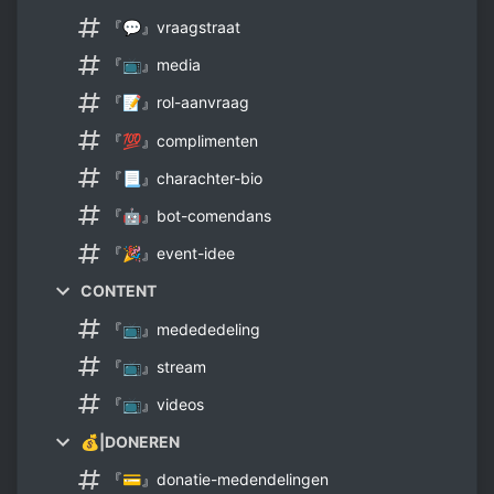
『💬』vraagstraat
『📺』media
『📝』rol-aanvraag
『💯』complimenten
『📃』charachter-bio
『🤖』bot-comendans
『🎉』event-idee
CONTENT
『📺』medededeling
『📺』stream
『📺』videos
💰|DONEREN
『💳』donatie-medendelingen