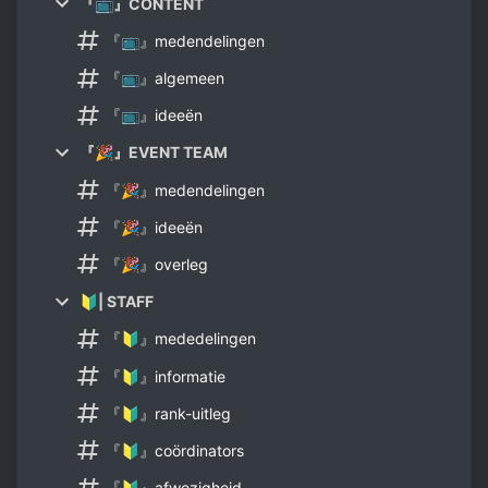
『📺』CONTENT
『📺』medendelingen
『📺』algemeen
『📺』ideeën
『🎉』EVENT TEAM
『🎉』medendelingen
『🎉』ideeën
『🎉』overleg
🔰| STAFF
『🔰』mededelingen
『🔰』informatie
『🔰』rank-uitleg
『🔰』coördinators
『🔰』afwezigheid