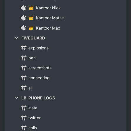
👑| Kantoor Nick
👑| Kantoor Matse
👑| Kantoor Max
FIVEGUARD
explosions
ban
screenshots
connecting
all
LB-PHONE LOGS
insta
twitter
calls