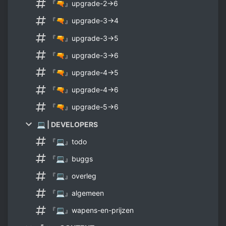
『🔫』upgrade-2→6
『🔫』upgrade-3→4
『🔫』upgrade-3→5
『🔫』upgrade-3→6
『🔫』upgrade-4→5
『🔫』upgrade-4→6
『🔫』upgrade-5→6
💻 | DEVELOPERS
『💻』todo
『💻』buggs
『💻』overleg
『💻』algemeen
『💻』wapens-en-prijzen