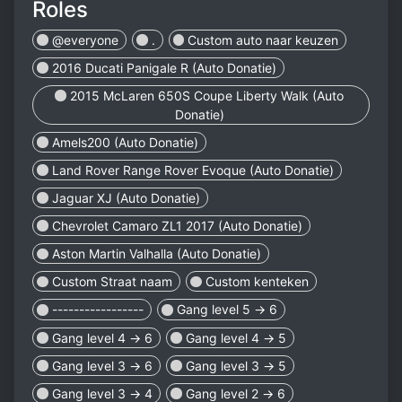
Roles
@everyone
.
Custom auto naar keuzen
2016 Ducati Panigale R (Auto Donatie)
2015 McLaren 650S Coupe Liberty Walk (Auto
Donatie)
Amels200 (Auto Donatie)
Land Rover Range Rover Evoque (Auto Donatie)
Jaguar XJ (Auto Donatie)
Chevrolet Camaro ZL1 2017 (Auto Donatie)
Aston Martin Valhalla (Auto Donatie)
Custom Straat naam
Custom kenteken
-----------------
Gang level 5 → 6
Gang level 4 → 6
Gang level 4 → 5
Gang level 3 → 6
Gang level 3 → 5
Gang level 3 → 4
Gang level 2 → 6