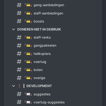
『💳』gang-aanbiedingen
『💳』staff-aanbiedingen
『💳』boosts
DONEREN NIET IN GEBRUIK
『💳』staff-ranks
『💳』gangpakketen
『💳』helikopters
『💳』voertuig
『💳』boten
『💳』overige
❗▕▏DEVELOPMENT
『📖』suggesties
『📖』voertuig-suggesties