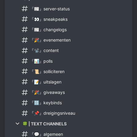
『📰』server-status
『👀』sneakpeaks
『📰』changelogs
『🎉』evenementen
『📽』content
『📊』polls
『📜』solliciteren
『📝』uitslagen
『🎉』giveaways
『🔠』keybinds
『📌』dreigingsniveau
🍀 | TEXT CHANNELS
『💬』algemeen