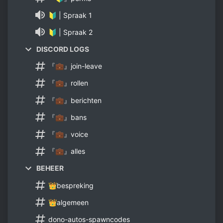
🔰 | Spraak 1
🔰 | Spraak 2
DISCORD LOGS
『💼』join-leave
『💼』rollen
『💼』berichten
『💼』bans
『💼』voice
『💼』alles
BEHEER
👑bespreking
👑algemeen
dono-autos-spawncodes