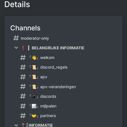
Details
Channels
moderator-only
❗▕▏BELANGRIJKE INFORMATIE
『👋』welkom
『📜』discord_regels
『📜』apv
『📜』apv-veranderingen
『📱』discords
『📊』mijlpalen
『🤝』partners
📍 | INFORMATIE