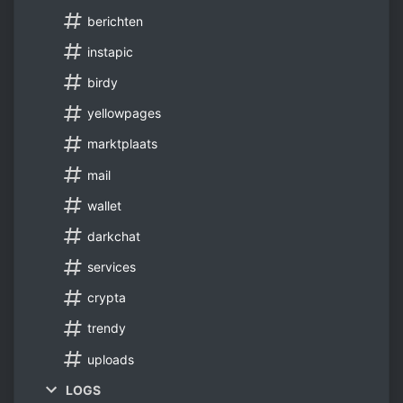
berichten
instapic
birdy
yellowpages
marktplaats
mail
wallet
darkchat
services
crypta
trendy
uploads
LOGS