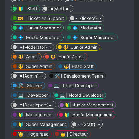
🔰 | Staff
-={staff}=-
🎫 | Ticket en Support
-={tickets}=-
💠| Junior Moderator
💠| Moderator
💠| Hoofd Moderator
💠| Super Moderator
-={Moderator}=-
🔱| Junior Admin
🔱| Admin
🔱| Hoofd Admin
🔱| Super Admin
🔱| Head Staff
-={Admin}=-
🛠️ I Development Team
🛠️ I Skinner
💻 | Proef Developer
💻 | Developer
💻 | Hoofd Developer
-={Developers}=-
🔰| Junior Management
🔰| Management
🔰| Hoofd Management
🔰| Super Management
-={Staff}=-
👑 | Hoge raad
👑 | Directeur