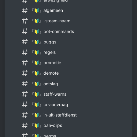
『🔰』algemeen
『🔰』-steam-naam
『🔰』bot-commands
『🔰』buggs
『🔰』regels
『🔰』promotie
『🔰』demote
『🔰』ontslag
『🔰』staff-warns
『🔰』tx-aanvraag
『🔰』in-uit-staffdienst
『🔰』ban-clips
『🔰』perms