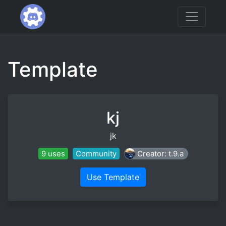
Template
kj
jk
9 uses
Community
Creator: t.9.a
Use Template