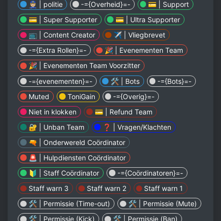
👮🏼 | politie
-={Overheid}=-
💳 | Support
💳 | Super Supporter
💳 | Ultra Supporter
📺 | Content Creator
✈️ | Vliegbrevet
-={Extra Rollen}=-
🎉 | Evenementen Team
🎉 | Evenementen Team Voorzitter
-={evenementen}=-
🛠️ | Bots
-={Bots}=-
Muted
ToniGain
-={Overig}=-
Niet in klokken
💳 | Refund Team
🔐 | Unban Team
❓ | Vragen/Klachten
🔫 | Onderwereld Coördinator
🚨 | Hulpdiensten Coördinator
🔰 | Staff Coördinator
-={Coördinatoren}=-
Staff warn 3
Staff warn 2
Staff warn 1
🛠️ | Permissie (Time-out)
🛠️ | Permissie (Mute)
🛠️ | Permissie (Kick)
🛠️ | Permissie (Ban)