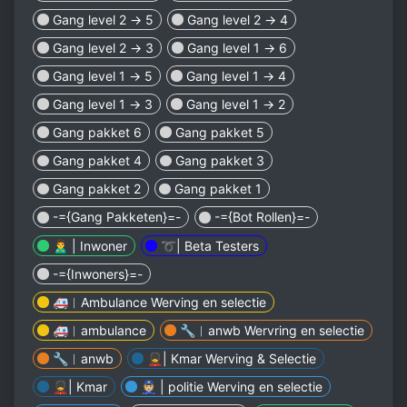
Gang level 2 → 5
Gang level 2 → 4
Gang level 2 → 3
Gang level 1 → 6
Gang level 1 → 5
Gang level 1 → 4
Gang level 1 → 3
Gang level 1 → 2
Gang pakket 6
Gang pakket 5
Gang pakket 4
Gang pakket 3
Gang pakket 2
Gang pakket 1
-={Gang Pakketen}=-
-={Bot Rollen}=-
🙎‍♂️ | Inwoner
➰| Beta Testers
-={Inwoners}=-
🚑︱Ambulance Werving en selectie
🚑︱ambulance
🔧︱anwb Wervring en selectie
🔧︱anwb
💂‍♀️| Kmar Werving & Selectie
💂‍♀️| Kmar
👮🏼 | politie Werving en selectie