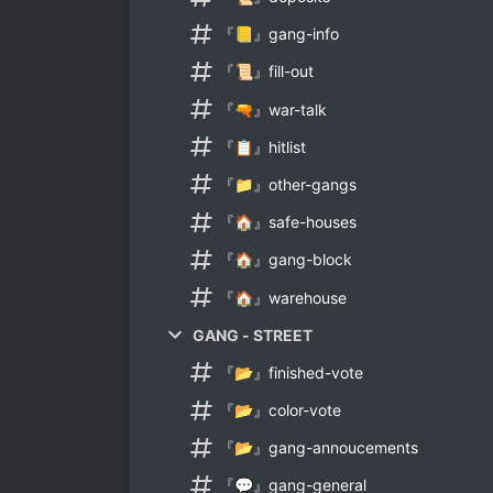
『📒』gang-info
『📜』fill-out
『🔫』war-talk
『📋』hitlist
『📁』other-gangs
『🏠』safe-houses
『🏠』gang-block
『🏠』warehouse
GANG - STREET
『📂』finished-vote
『📂』color-vote
『📂』gang-annoucements
『💬』gang-general