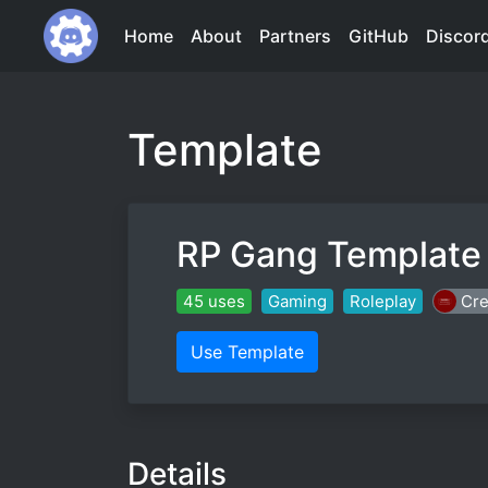
Home
About
Partners
GitHub
Discor
Template
RP Gang Template
45 uses
Gaming
Roleplay
Cre
Use Template
Details