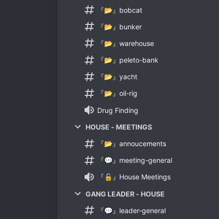
『📂』bobcat
『📂』bunker
『📂』warehouse
『📂』peleto-bank
『📂』yacht
『📂』oil-rig
Drug Finding
HOUSE - MEETINGS
『📂』annoucements
『💬』meeting-general
『🔓』House Meetings
GANG LEADER - HOUSE
『💬』leader-general