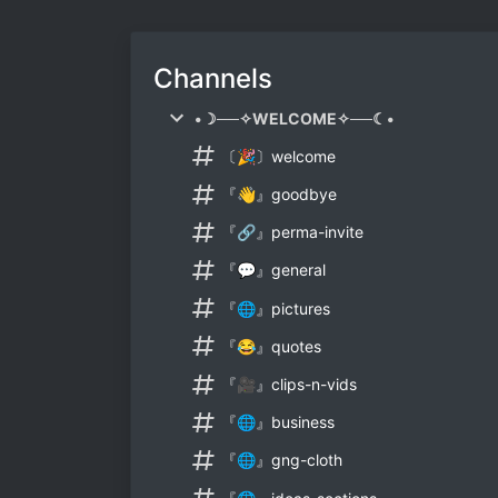
Channels
•☽──✧WELCOME✧──☾•
〔🎉〕welcome
『👋』goodbye
『🔗』perma-invite
『💬』general
『🌐』pictures
『😂』quotes
『🎥』clips-n-vids
『🌐』business
『🌐』gng-cloth