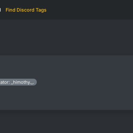
d
Find Discord Tags
ator: _himothy._.