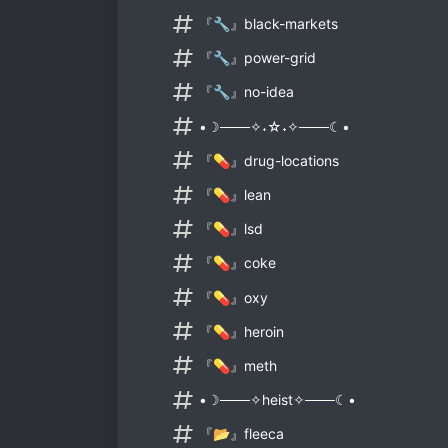
『🔧』black-markets
『🔧』power-grid
『🔧』no-idea
•☽───✧˖☆˖✧───☾•
『💊』drug-locations
『💊』lean
『💊』lsd
『💊』coke
『💊』oxy
『💊』heroin
『💊』meth
•☽───✧heist✧───☾•
『📂』fleeca