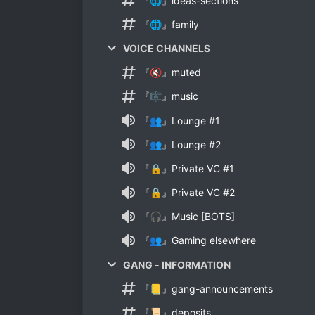
『🌐』ideas-sections
『🌐』family
VOICE CHANNELS
『🔇』muted
『🎼』music
『👥』Lounge #1
『👥』Lounge #2
『🔒』Private VC #1
『🔒』Private VC #2
『🎧』Music [BOTS]
『👥』Gaming elsewhere
GANG - INFORMATION
『📒』gang-announcements
『📜』deposits