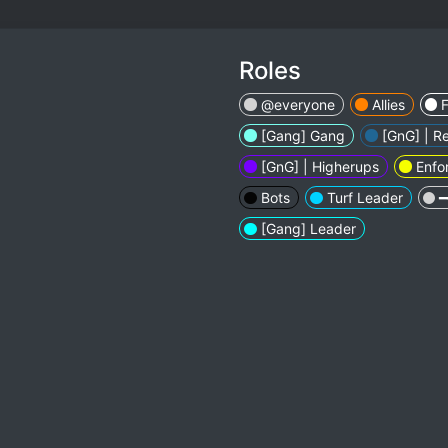
Roles
@everyone
Allies
[Gang] Gang
[GnG] | Re
[GnG] | Higherups
Enfo
Bots
Turf Leader
━
[Gang] Leader