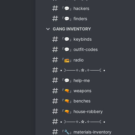
『💬』hackers
『💬』finders
GANG INVENTORY
『💬』keybinds
『💬』outfit-codes
『📻』radio
•☽───✧˖☆˖✧───☾•
『💬』help-me
『🔫』weapons
『🔫』benches
『🔫』house-robbery
•☽───✧˖☆˖✧───☾•
『🔧』materials-inventory