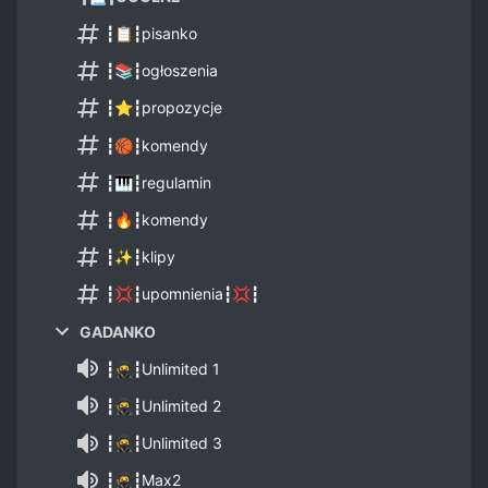
┇📋┇pisanko
┇📚┇ogłoszenia
┇⭐┇propozycje
┇🏀┇komendy
┇🎹┇regulamin
┇🔥┇komendy
┇✨┇klipy
┇💢┇upomnienia┇💢┇
GADANKO
┇🥷┇Unlimited 1
┇🥷┇Unlimited 2
┇🥷┇Unlimited 3
┇🥷┇Max2