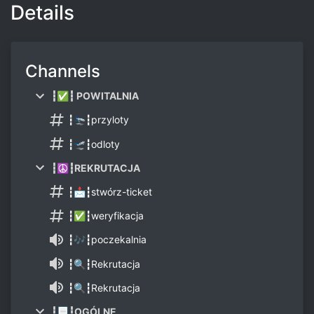
Details
Channels
┇✅┇ POWITALNIA
┇🛬┇przyloty
┇🛫┇odloty
┇☮┇REKRUTACJA
┇📩┇stwórz-ticket
┇✅┇weryfikacja
┇🎶┇poczekalnia
┇🔍┇Rekrutacja
┇🔍┇Rekrutacja
┇📃┇OGÓLNE