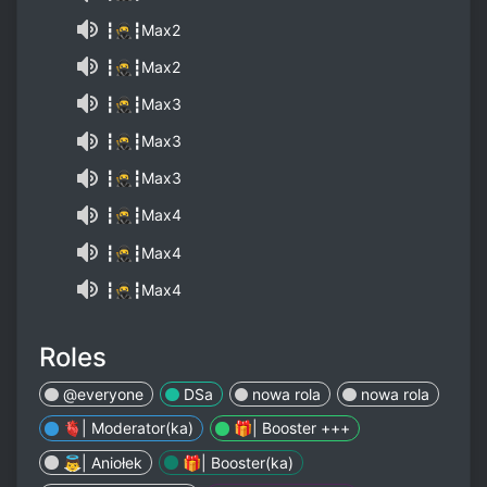
┇🥷┇Max2
┇🥷┇Max2
┇🥷┇Max3
┇🥷┇Max3
┇🥷┇Max3
┇🥷┇Max4
┇🥷┇Max4
┇🥷┇Max4
Roles
@everyone
DSa
nowa rola
nowa rola
🫀| Moderator(ka)
🎁| Booster +++
👼| Aniołek
🎁| Booster(ka)