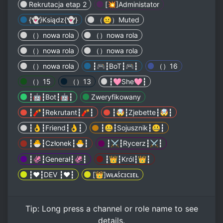
Rekrutacja etap 2
[💥]Administator
{👻}Ksiądz{👻}
（😐）Muted
（）nowa rola
（）nowa rola
（）nowa rola
（）nowa rola
（）nowa rola
┇🎮┇BoT┇🎮┇
（）16
（）15
（）13
┇🩷She🩷┇
┇🤖┇Bot┇🤖┇
Zweryfikowany
┇🧨┇Rekrutant┇🧨┇
┇🤯┇Zjebette┇🤯┇
┇👌┇Friend┇👌┇
┇🤐┇Sojusznik┇🤐┇
┇🐣┇Członek┇🐣┇
┇⚔️┇Rycerz┇⚔️┇
┇🦑┇Generał┇🦑┇
┇👑┇Król┇👑┇
┇❤️┇DEV ┇❤️┇
[👑]ᴡᴌᴀꜱ́ᴄɪᴄɪᴇʟ
Tip:
Long press
a channel or role name to see
details.