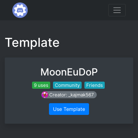
Template
MoonEuDoP
9 uses
Community
Friends
Creator: _kajmak567
Use Template