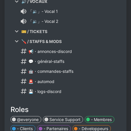
🔊 / VOCAUX
「🔉」- Vocal 1
「🔉」- Vocal 2
🎫 / TICKETS
🪛 / STAFFS & MODS
📢・annonces-discord
💬・général-staffs
🤖・commandes-staffs
🚨・automod
💾・logs-discord
Roles
@everyone
Service Support
- Membres
- Clients
- Partenaires
- Développeurs