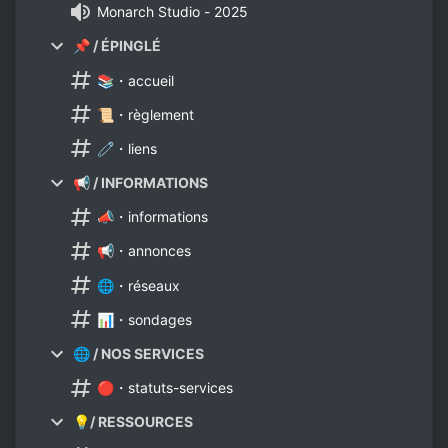
Monarch Studio - 2025
📌 / ÉPINGLÉ
📚・accueil
📜・règlement
🧷・liens
📢 / INFORMATIONS
📣・informations
📢・annonces
🌐・réseaux
📊・sondages
🌐 / NOS SERVICES
🔴・statuts-services
💡/ RESSOURCES