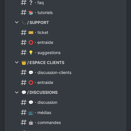
❔・faq
📚・tutoriels
📞 / SUPPORT
🎫・ticket
⭕・entraide
💡・suggestions
👑 / ESPACE CLIENTS
💬・discussion-clients
⭕・entraide
💬 / DISCUSSIONS
💬・discussion
📺・médias
🤖・commandes