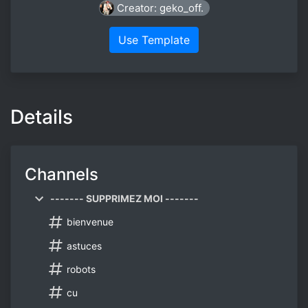
Creator: geko_off.
Use Template
Details
Channels
------- SUPPRIMEZ MOI -------
bienvenue
astuces
robots
cu