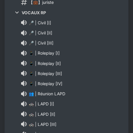
【💼】juriste
VOCAUX RP
🎤 | Civil [I]
🎤 | Civil [II]
🎤 | Civil [III]
📱 | Roleplay [I]
📱 | Roleplay [II]
📱 | Roleplay [III]
📱 | Roleplay [IV]
👥 | Réunion LAPD
🚓 | LAPD [I]
🚓 | LAPD [II]
🚓 | LAPD [III]