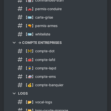
【🤖】commandes-staff
【🚗】permis-conduire
【🪪】carte-grise
【🔫】permis-armes
【🪪】whiteliste
→ COMPTE ENTREPRISES
【🚧】compte-dot
【🚒】compte-lafd
【👮】compte-lapd
【🚑】compte-ems
【💰】compte-banquier
LOGS
【📂】vocal-logs
【📂】logs-oxyde-manage