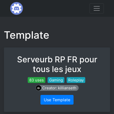
Template
Serveurb RP FR pour
tous les jeux
83 uses
Gaming
Roleplay
Creator: killianseth
Use Template