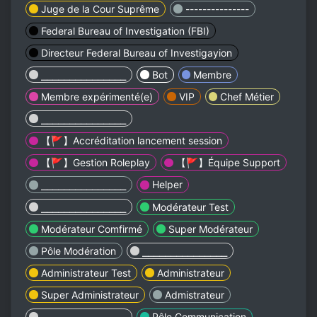
Juge de la Cour Suprême
---------------
Federal Bureau of Investigation (FBI)
Directeur Federal Bureau of Investigayion
⎯⎯⎯⎯⎯⎯⎯⎯⎯⎯⎯⎯⎯⎯⎯
Bot
Membre
Membre expérimenté(e)
VIP
Chef Métier
⎯⎯⎯⎯⎯⎯⎯⎯⎯⎯⎯⎯⎯⎯⎯
【🚩】Accréditation lancement session
【🚩】Gestion Roleplay
【🚩】Équipe Support
⎯⎯⎯⎯⎯⎯⎯⎯⎯⎯⎯⎯⎯⎯⎯
Helper
⎯⎯⎯⎯⎯⎯⎯⎯⎯⎯⎯⎯⎯⎯⎯
Modérateur Test
Modérateur Comfirmé
Super Modérateur
Pôle Modération
⎯⎯⎯⎯⎯⎯⎯⎯⎯⎯⎯⎯⎯⎯⎯
Administrateur Test
Administrateur
Super Administrateur
Admistrateur
⎯⎯⎯⎯⎯⎯⎯⎯⎯⎯⎯⎯⎯⎯⎯
Pôle Communication