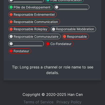
Pôle de Développement
⎯⎯⎯⎯⎯⎯⎯⎯⎯⎯⎯⎯⎯⎯⎯
Responsable Evènementiel
Responsable Communication
Responsable Roleplay
Responsable Modération
Responsable Communautaire
Responsable
⎯⎯⎯⎯⎯⎯⎯⎯⎯⎯⎯⎯⎯⎯⎯
Co-Fondateur
Fondateur
Tip:
Long press
a channel or role name to see
details.
Copyright © 2020-2025
Han Cen
Terms of Service
Privacy Policy