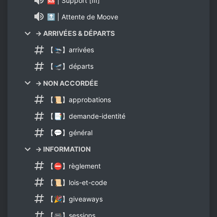
🆘 | Support [III]
🔝 | Attente de Moove
→ ARRIVÉES & DÉPARTS
【🛬】arrivées
【🛫】départs
→ NON ACCORDÉE
【📜】approbations
【📑】demande-identité
【💬】général
→ INFORMATION
【⛔】règlement
【📜】lois-et-code
【🎉】giveaways
【🎮】sessions