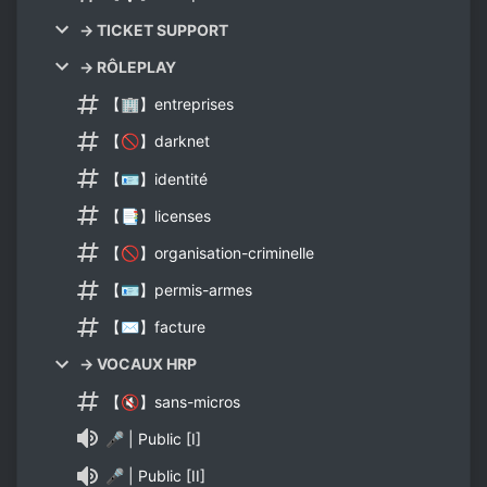
→ TICKET SUPPORT
→ RÔLEPLAY
【🏢】entreprises
【🚫】darknet
【🪪】identité
【📑】licenses
【🚫】organisation-criminelle
【🪪】permis-armes
【✉】facture
→ VOCAUX HRP
【🔇】sans-micros
🎤 | Public [I]
🎤 | Public [II]