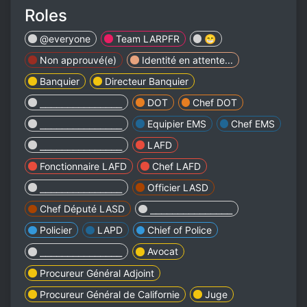
Roles
@everyone
Team LARPFR
😁
Non approuvé(e)
Identité en attente...
Banquier
Directeur Banquier
⎯⎯⎯⎯⎯⎯⎯⎯⎯⎯⎯⎯⎯⎯⎯
DOT
Chef DOT
⎯⎯⎯⎯⎯⎯⎯⎯⎯⎯⎯⎯⎯⎯⎯
Equipier EMS
Chef EMS
⎯⎯⎯⎯⎯⎯⎯⎯⎯⎯⎯⎯⎯⎯⎯
LAFD
Fonctionnaire LAFD
Chef LAFD
⎯⎯⎯⎯⎯⎯⎯⎯⎯⎯⎯⎯⎯⎯⎯
Officier LASD
Chef Député LASD
⎯⎯⎯⎯⎯⎯⎯⎯⎯⎯⎯⎯⎯⎯⎯
Policier
LAPD
Chief of Police
⎯⎯⎯⎯⎯⎯⎯⎯⎯⎯⎯⎯⎯⎯⎯
Avocat
Procureur Général Adjoint
Procureur Général de Californie
Juge