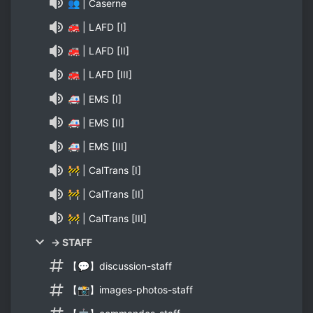
👥 | Caserne
🚒 | LAFD [I]
🚒 | LAFD [II]
🚒 | LAFD [III]
🚑 | EMS [I]
🚑 | EMS [II]
🚑 | EMS [III]
🚧 | CalTrans [I]
🚧 | CalTrans [II]
🚧 | CalTrans [III]
→ STAFF
【💬】discussion-staff
【📸】images-photos-staff