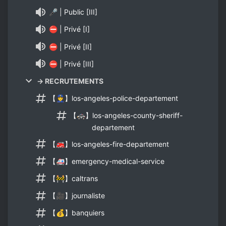
🎤 | Public [III]
⛔ | Privé [I]
⛔ | Privé [II]
⛔ | Privé [III]
→ RECRUTEMENTS
【👮】los-angeles-police-departement
【🚓】los-angeles-county-sheriff-
departement
【🚒】los-angeles-fire-departement
【🚑】emergency-medical-service
【🚧】caltrans
【🎥】journaliste
【💰】banquiers