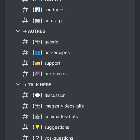
【📊】sondages
【📰】actus-rp
→ AUTRES
【📸】galerie
【👥】nos-équipes
【🎫】support
【🌆】partenaires
→ TALK HERE
【💬】discussion
【📸】images-videos-gifs
【🤖】commades-bots
【💡】suggestions
【❔】vos-questions