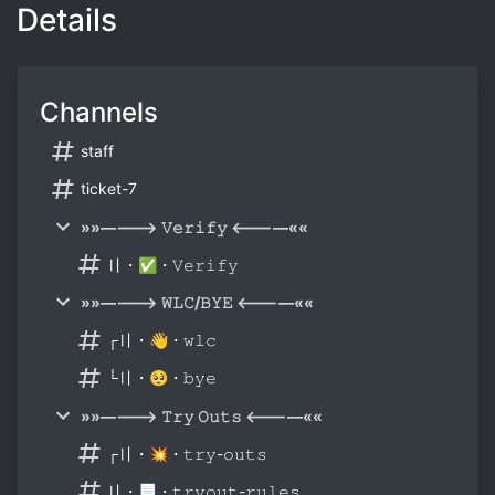
Details
Channels
staff
ticket-7
»»————> 𝚅𝚎𝚛𝚒𝚏𝚢 <————««
〢・✅・𝚅𝚎𝚛𝚒𝚏𝚢
»»————> 𝚆𝙻𝙲/𝙱𝚈𝙴 <————««
┌〢・👋・𝚠𝚕𝚌
└〢・🥺・𝚋𝚢𝚎
»»————> 𝚃𝚛𝚢 𝙾𝚞𝚝𝚜 <————««
┌〢・💥・𝚝𝚛𝚢-𝚘𝚞𝚝𝚜
〢・📃・𝚝𝚛𝚢𝚘𝚞𝚝-𝚛𝚞𝚕𝚎𝚜