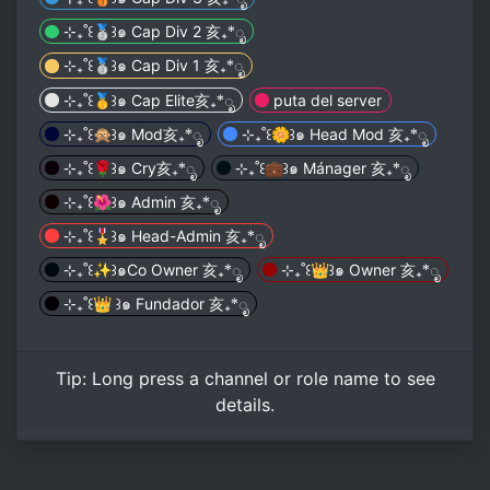
⊹₊˚꒰🥈꒱๑ Cap Div 2 亥₊*ೃ
⊹₊˚꒰🥈꒱๑ Cap Div 1 亥₊*ೃ
⊹₊˚꒰🥇꒱๑ Cap Elite亥₊*ೃ
puta del server
⊹₊˚꒰🙊꒱๑ Mod亥₊*ೃ
⊹₊˚꒰🌼꒱๑ Head Mod 亥₊*ೃ
⊹₊˚꒰🌹꒱๑ Cry亥₊*ೃ
⊹₊˚꒰💼꒱๑ Mánager 亥₊*ೃ
⊹₊˚꒰🌺꒱๑ Admin 亥₊*ೃ
⊹₊˚꒰🎖꒱๑ Head-Admin 亥₊*ೃ
⊹₊˚꒰✨꒱๑Co Owner 亥₊*ೃ
⊹₊˚꒰👑꒱๑ Owner 亥₊*ೃ
⊹₊˚꒰👑 ꒱๑ Fundador 亥₊*ೃ
Tip:
Long press
a channel or role name to see
details.