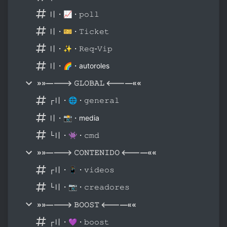
〢・📈・𝚙𝚘𝚕𝚕
〢・🎫・𝚃𝚒𝚌𝚔𝚎𝚝
〢・✨・𝚁𝚎𝚚-𝚅𝚒𝚙
〢・🌈・autoroles
»»————> 𝙶𝙻𝙾𝙱𝙰𝙻 <————««
┌〢・🌐・𝚐𝚎𝚗𝚎𝚛𝚊𝚕
〢・📸・media
└〢・👾・𝚌𝚖𝚍
»»————> 𝙲𝙾𝙽𝚃𝙴𝙽𝙸𝙳𝙾 <————««
┌〢・📱・𝚟𝚒𝚍𝚎𝚘𝚜
└〢・📷・𝚌𝚛𝚎𝚊𝚍𝚘𝚛𝚎𝚜
»»————> 𝙱𝙾𝙾𝚂𝚃 <————««
┌〢・💜・𝚋𝚘𝚘𝚜𝚝