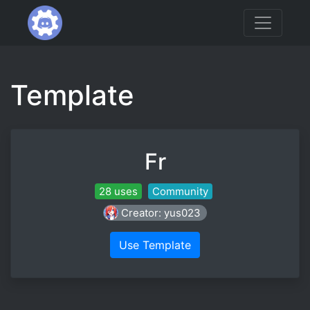
Template
Fr
28 uses
Community
Creator: yus023
Use Template