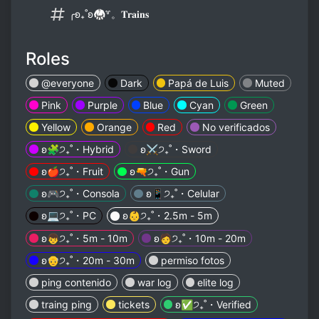
╭ʚ₊˚ʚ🥋꒷。𝐓𝐫𝐚𝐢𝐧𝐬
Roles
@everyone
Dark
Papá de Luis
Muted
Pink
Purple
Blue
Cyan
Green
Yellow
Orange
Red
No verificados
ʚ🧩੭₊˚・Hybrid
ʚ⚔️੭₊˚・Sword
ʚ🍎੭₊˚・Fruit
ʚ🔫੭₊˚・Gun
ʚ🎮੭₊˚・Consola
ʚ📱੭₊˚・Celular
ʚ💻੭₊˚・PC
ʚ👶੭₊˚・2.5m - 5m
ʚ👦੭₊˚・5m - 10m
ʚ🧑੭₊˚・10m - 20m
ʚ👴੭₊˚・20m - 30m
permiso fotos
ping contenido
war log
elite log
traing ping
tickets
ʚ✅੭₊˚・Verified