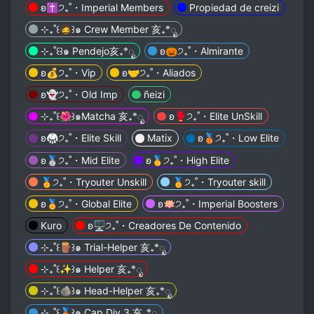
ʚ✝੭₊˚・Imperial Members
Propiedad de creizi
⊹₊˚꒰🧔꒱๑ Crew Member 亥₊*ೃ
⊹₊˚꒰꒱๑ Pendejo亥₊*ೃ
ʚ🎃੭₊˚・Almirante
ʚ💰੭₊˚・Vip
ʚ🤝੭₊˚・Aliados
ʚ👻੭₊˚・Old Imp
ñeizi
⊹₊˚꒰🌺꒱๑Matcha 亥₊*ೃ
ʚ🥊੭₊˚・Elite UnSkill
ʚ🥋੭₊˚・Elite Skill
Matix
ʚ🥉੭₊˚・Low Elite
ʚ🥈੭₊˚・Mid Elite
ʚ🥇੭₊˚・High Elite
🏅੭₊˚・Tryouter Unskill
🏅੭₊˚・Tryouter skill
ʚ🏅੭₊˚・Global Elite
ʚ🪷੭₊˚・Imperial Boosters
Kuro
ʚ🖥੭₊˚・Creadores De Contenido
⊹₊˚꒰🪵꒱๑ Trial-Helper 亥₊*ೃ
⊹₊˚꒰✨꒱๑ Helper 亥₊*ೃ
⊹₊˚꒰🪨꒱๑ Head-Helper 亥₊*ೃ
⊹₊˚꒰🥉꒱๑ Cap Div 3 亥₊*ೃ