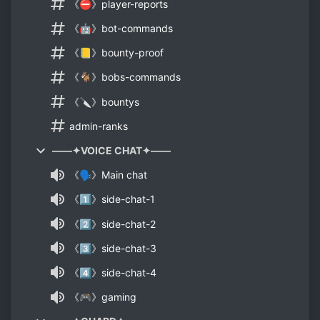
《⛔》player-reports
《🤖》bot-commands
《📒》bounty-proof
《🐐》bobs-commands
《🔪》bountys
admin-ranks
——✦VOICE CHAT✦——
《🗣》Main chat
《1⃣》side-chat-1
《2⃣》side-chat-2
《3⃣》side-chat-3
《4⃣》side-chat-4
《🎮》gaming