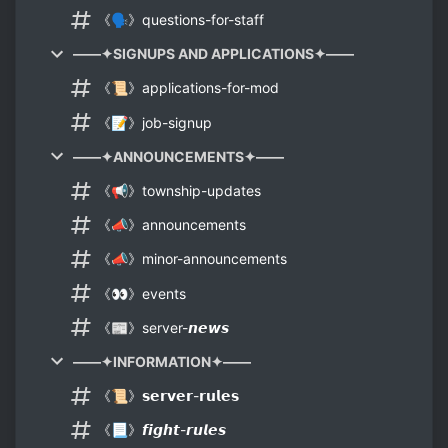
《🗣》questions-for-staff
——✦SIGNUPS AND APPLICATIONS✦——
《📜》applications-for-mod
《📝》job-signup
——✦ANNOUNCEMENTS✦——
《📢》township-updates
《📣》announcements
《📣》minor-announcements
《👀》events
《📰》server-𝙣𝙚𝙬𝙨
——✦INFORMATION✦——
《📜》𝘀𝗲𝗿𝘃𝗲𝗿-𝗿𝘂𝗹𝗲𝘀
《📃》𝙛𝙞𝙜𝙝𝙩-𝙧𝙪𝙡𝙚𝙨