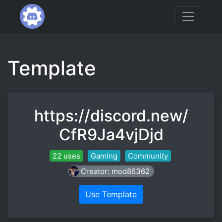
Template
https://discord.new/
CfR9Ja4vjDjd
22 uses
Gaming
Community
Creator: mod86362
Use Template