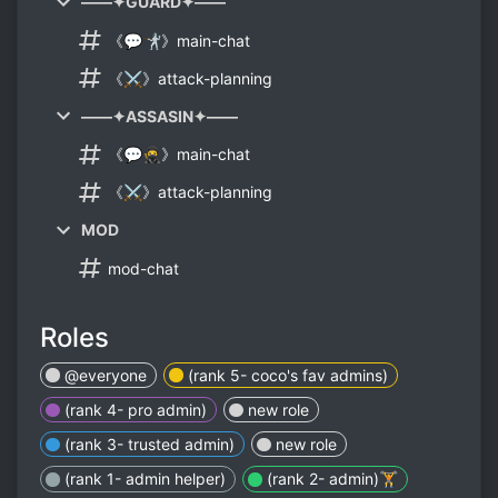
——✦GUARD✦——
《💬🤺》main-chat
《⚔》attack-planning
——✦ASSASIN✦——
《💬🥷》main-chat
《⚔》attack-planning
MOD
mod-chat
Roles
@everyone
(rank 5- coco's fav admins)
(rank 4- pro admin)
new role
(rank 3- trusted admin)
new role
(rank 1- admin helper)
(rank 2- admin)🏋️