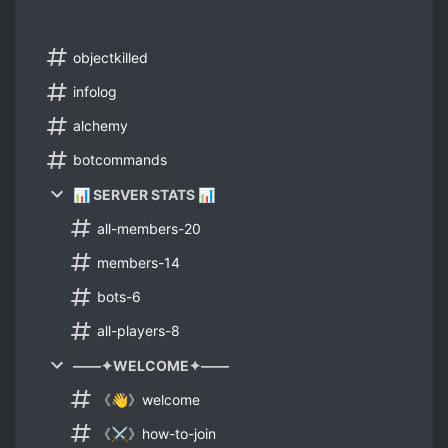
objectkilled
infolog
alchemy
botcommands
📊 SERVER STATS 📊
all-members-20
members-14
bots-6
all-players-8
——✦WELCOME✦——
《👋》welcome
《⚔》how-to-join