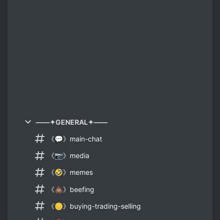
——✦GENERAL✦——
《💬》main-chat
《📷》media
《🤣》memes
《💩》beefing
《🪙》buying-trading-selling