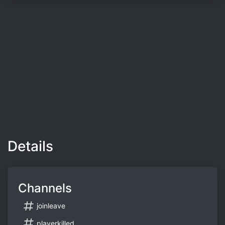
Details
Channels
joinleave
playerkilled