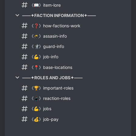
《📖》item-lore
——✦FACTION INFORMATION✦——
《❓》how-factions-work
《🥷》assasin-info
《🤺》guard-info
《💪》job-info
《📍》base-locations
——✦ROLES AND JOBS✦——
《🏆》important-roles
《📱》reaction-roles
《💪》jobs
《💰》job-pay