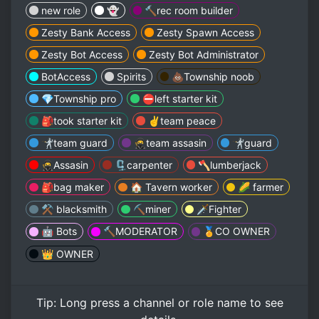
new role
👻
🔨rec room builder
Zesty Bank Access
Zesty Spawn Access
Zesty Bot Access
Zesty Bot Administrator
BotAccess
Spirits
💩Township noob
💎Township pro
⛔️left starter kit
🎒took starter kit
✌️team peace
🤺team guard
🥷team assasin
🤺guard
🥷Assasin
🗜carpenter
🪓lumberjack
🎒bag maker
🏠 Tavern worker
🌽 farmer
⚒️ blacksmith
⛏️miner
🗡Fighter
🤖 Bots
🔨MODERATOR
🏅CO OWNER
👑 OWNER
Tip:
Long press
a channel or role name to see