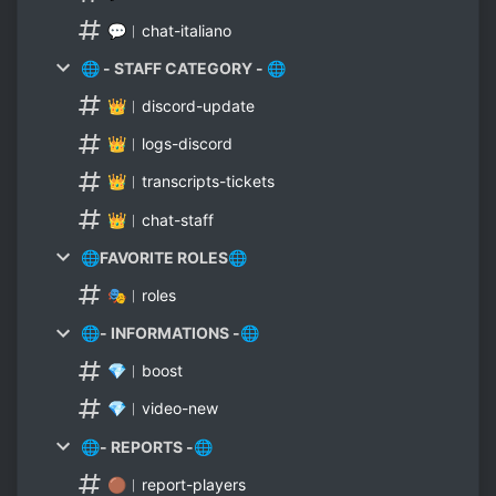
💬︱chat-italiano
🌐 - STAFF CATEGORY - 🌐
👑︱discord-update
👑︱logs-discord
👑︱transcripts-tickets
👑︱chat-staff
🌐FAVORITE ROLES🌐
🎭︱roles
🌐- INFORMATIONS -🌐
💎︱boost
💎︱video-new
🌐- REPORTS -🌐
🟤︱report-players