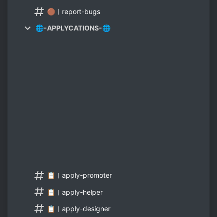
🟤︱report-bugs
🌐-APPLYCATIONS-🌐
📋︱apply-promoter
📋︱apply-helper
📋︱apply-designer