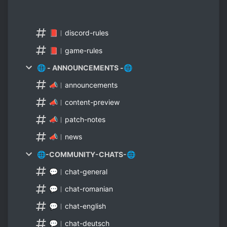
📕︱discord-rules
📕︱game-rules
🌐 - ANNOUNCEMENTS -🌐
📣︱announcements
📣︱content-preview
📣︱patch-notes
📣︱news
🌐-COMMUNITY-CHATS-🌐
💬︱chat-general
💬︱chat-romanian
💬︱chat-english
💬︱chat-deutsch