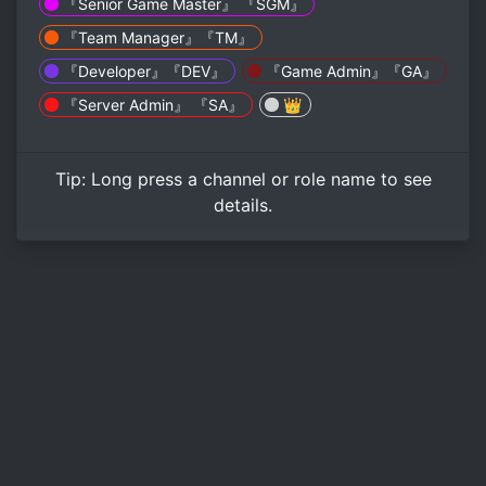
『Senior Game Master』 『SGM』
『Team Manager』『TM』
『Developer』『DEV』
『Game Admin』『GA』
『Server Admin』 『SA』
👑
Tip:
Long press
a channel or role name to see
details.