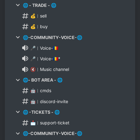
🌐 - TRADE - 🌐
💰︱sell
💰︱buy
🌐-COMMUNITY-VOICE-🌐
🎤︱Voice-🇷🇴
🎤︱Voice-🇷🇴*
🔇︱Music channel
🌐- BOT AREA - 🌐
🤖︱cmds
🤖︱discord-invite
🌐 -TICKETS - 🌐
📩︱support-ticket
🌐-COMMUNITY-VOICE-🌐