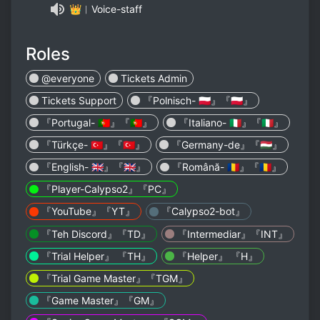
👑︱Voice-staff
Roles
@everyone
Tickets Admin
Tickets Support
『Polnisch- 🇵🇱』『🇵🇱』
『Portugal- 🇵🇹』『🇵🇹』
『Italiano- 🇮🇹』『🇮🇹』
『Türkçe- 🇹🇷』『🇹🇷』
『Germany-de』『🇭🇺』
『English- 🇬🇧』『🇬🇧』
『Română- 🇷🇴』『🇷🇴』
『Player-Calypso2』『PC』
『YouTube』『YT』
『Calypso2-bot』
『Teh Discord』『TD』
『Intermediar』『INT』
『Trial Helper』 『TH』
『Helper』 『H』
『Trial Game Master』『TGM』
『Game Master』『GM』