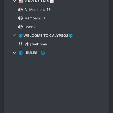
📊 SERVER STATS 📊
All Members: 18
Members: 11
Bots: 7
🌐 WELCOME TO CALYPSO2🌐
🥂︱welcome
🌐 - RULES - 🌐