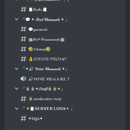
📋𝑅𝓊𝓁𝑒𝓈📋
「💬 ✦ 𝒯𝑒𝓍𝓉 𝒞𝒽𝒶𝓃𝓃𝑒𝓁𝓈 ✦ 」
💬𝓰𝓮𝓷𝓮𝓻𝓪𝓵
🤖𝐵𝑜𝓉-𝒞𝑜𝓂𝓂𝒶𝓃𝒹𝓈🤖
🤣𝓜𝓮𝓶𝓮𝓼🤣
👌𝓢𝓔𝓡𝓥𝓔𝓡-𝓟𝓡𝓞𝓜𝓞
「✦🔊 𝒱𝑜𝒾𝒸𝑒 𝒞𝒽𝒶𝓃𝓃𝑒𝓁𝓈 ✦」
🔊𝒱𝒪𝐼𝒞𝐸 𝒞𝐻𝒜𝒩𝒩𝐸𝐿 1
「👮👮✦𝓢𝓽𝓪𝓯𝓯👮👮✦」
👮𝓶𝓸𝓭𝓮𝓻𝓪𝓽𝓸𝓻-𝓸𝓷𝓵𝔂
「 ✦📋𝗦𝗘𝗥𝗩𝗘𝗥 𝗟𝗢𝗚𝗦✦ 」
✦logs✦