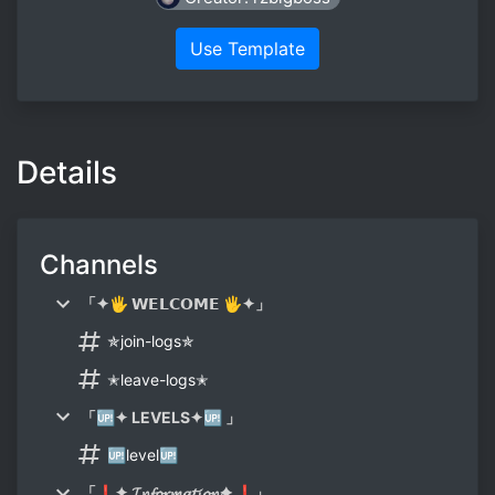
Use Template
Details
Channels
「✦🖐 𝗪𝗘𝗟𝗖𝗢𝗠𝗘 🖐✦」
✯join-logs✯
✭leave-logs✭
「🆙✦ LEVELS✦🆙 」
🆙level🆙
「❗✦ 𝓘𝓷𝓯𝓸𝓻𝓶𝓪𝓽𝓲𝓸𝓷✦ ❗」