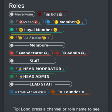
Roles
@everyone
「🤖 Bots🤖 」
「 🔇Muted🔇」
「🙂 𝗠𝗲𝗺𝗯𝗲𝗿🙂 」
「 🫡 𝗟𝗼𝘆𝗮𝗹 𝗠𝗲𝗺𝗯𝗲𝗿 🫡 」
「👑 𝓥𝓲𝓹 𝓜𝓮𝓶𝓫𝓮𝓻👑 」
──────𝗠𝗲𝗺𝗯𝗲𝗿𝘀──────
「 ✪𝗠𝗼𝗱𝗲𝗿𝗮𝘁𝗼𝗿 ✪」
「✪ 𝗔𝗱𝗺𝗶𝗻 ✪」
──────𝗦𝘁𝗮𝗳𝗳──────
「👮‍♂️ 𝗛𝗘𝗔𝗗 𝗠𝗢𝗗𝗘𝗥𝗔𝗧𝗢𝗥 」
「 👮‍♂️𝗛𝗘𝗔𝗗 𝗔𝗗𝗠𝗜𝗡 」
──────𝗟𝗘𝗔𝗗 𝗦𝗧𝗔𝗙𝗙 ──────
♕ᴛᴇᴍᴘʟᴀᴛᴇ ᴍᴀᴋᴇʀ♕
「♚ 𝗙𝗼𝘂𝗻𝗱𝗲𝗿 ♚ 」
Tip:
Long press
a channel or role name to see